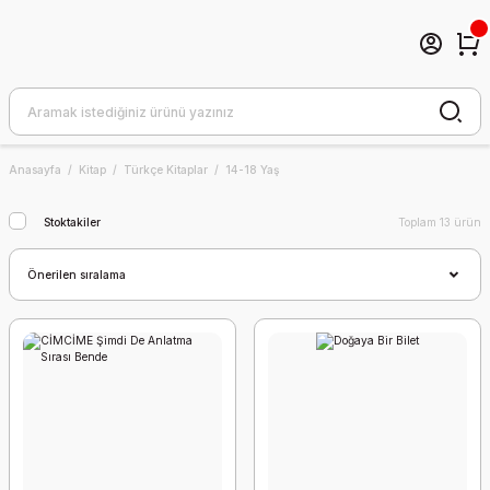
Anasayfa
Kitap
Türkçe Kitaplar
14-18 Yaş
Stoktakiler
Toplam 13 ürün