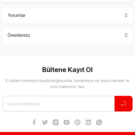
Yorumlar
Önerileriniz
Bu ürüne ilk yorumu siz yapın!
Bu ürünün fiyat bilgisi, resim, ürün açıklamalarında ve diğer
konularda yetersiz gördüğünüz noktaları öneri formunu
Yorum Yaz
kullanarak tarafımıza iletebilirsiniz.
Görüş ve önerileriniz için teşekkür ederiz.
Bültene Kayıt Ol
E-bülten listemize kaydolduğunuzda, kampanya ve duyurulardan ilk
Ürün resmi kalitesiz, bozuk veya görüntülenemiyor.
sizin haberiniz olur.
Ürün açıklamasında eksik bilgiler bulunuyor.
Ürün bilgilerinde hatalar bulunuyor.
Ürün fiyatı diğer sitelerden daha pahalı.
Bu ürüne benzer farklı alternatifler olmalı.