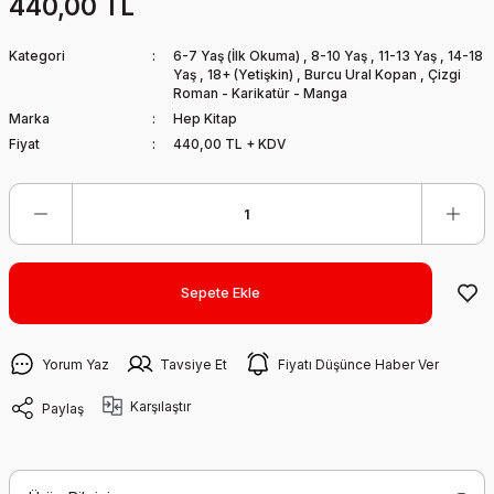
440,00 TL
Kategori
6-7 Yaş (İlk Okuma)
,
8-10 Yaş
,
11-13 Yaş
,
14-18
Yaş
,
18+ (Yetişkin)
,
Burcu Ural Kopan
,
Çizgi
Roman - Karikatür - Manga
Marka
Hep Kitap
Fiyat
440,00 TL + KDV
Sepete Ekle
Yorum Yaz
Tavsiye Et
Fiyatı Düşünce Haber Ver
Karşılaştır
Paylaş