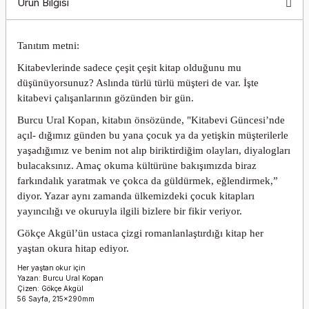
Ürün Bilgisi
Tanıtım metni:
Kitabevlerinde sadece çeşit çeşit kitap olduğunu mu
düşünüyorsunuz? Aslında türlü türlü müşteri de var. İşte
kitabevi çalışanlarının gözünden bir gün.
Burcu Ural Kopan, kitabın önsözünde, "Kitabevi Güncesi’nde
açıl- dığımız günden bu yana çocuk ya da yetişkin müşterilerle
yaşadığımız ve benim not alıp biriktirdiğim olayları, diyalogları
bulacaksınız. Amaç okuma kültürüne bakışımızda biraz
farkındalık yaratmak ve çokca da güldürmek, eğlendirmek,”
diyor. Yazar aynı zamanda ülkemizdeki çocuk kitapları
yayıncılığı ve okuruyla ilgili bizlere bir fikir veriyor.
Gökçe Akgül’ün ustaca çizgi romanlanlaştırdığı kitap her
yaştan okura hitap ediyor.
Her yaştan okur için
Yazan: Burcu Ural Kopan
Çizen: Gökçe Akgül
56 Sayfa, 215x290mm