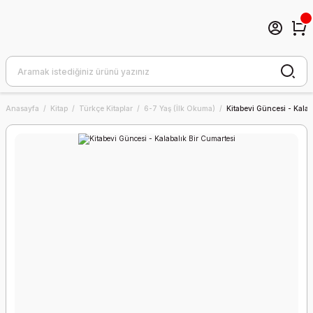
Anasayfa
Kitap
Türkçe Kitaplar
6-7 Yaş (İlk Okuma)
Kitabevi Güncesi - Kalab