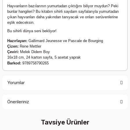
Hayvanların bazılarının yumurtadan çıktığını biliyor muydun? Peki
bunlar hangileri? Bu kitabın sihirli saydam sayfalarıyla yumurtadan
çıkan hayvanları daha yakından tanıyacak ve onları serüvenlerine
eşlik edeceksin.
Bu sihirli dünya seni bekliyor!
Hazırlayan:
Gallimard Jeunesse ve Pascale de Bourging
Çizen:
Rene Mettler
Çeviri:
Melek Didem Boy
16x18 cm, 24 karton sayfa, 5 asetat yaprak
Barkod:
9789758790265
Yorumlar
Önerileriniz
Bu ürüne ilk yorumu siz yapın!
Bu ürünün fiyat bilgisi, resim, ürün açıklamalarında ve diğer
Tavsiye Ürünler
konularda yetersiz gördüğünüz noktaları öneri formunu
Yorum Yaz
kullanarak tarafımıza iletebilirsiniz.