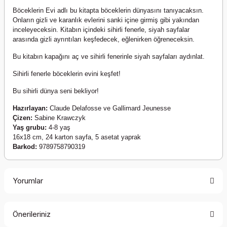
Böceklerin Evi adlı bu kitapta böceklerin dünyasını tanıyacaksın.
Onların gizli ve karanlık evlerini sanki içine girmiş gibi yakından
inceleyeceksin. Kitabın içindeki sihirli fenerle, siyah sayfalar
arasında gizli ayrıntıları keşfedecek, eğlenirken öğreneceksin.
Bu kitabın kapağını aç ve sihirli fenerinle siyah sayfaları aydınlat.
Sihirli fenerle böceklerin evini keşfet!
Bu sihirli dünya seni bekliyor!
Hazırlayan:
Claude Delafosse ve Gallimard Jeunesse
Çizen:
Sabine Krawczyk
Yaş grubu:
4-8 yaş
16x18 cm, 24 karton sayfa, 5 asetat yaprak
Barkod:
9789758790319
Yorumlar
Önerileriniz
Bu ürüne ilk yorumu siz yapın!