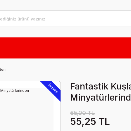
nden
Fantastik Kuşl
İndirim
Minyatürlerin
65,00 TL
55,25 TL