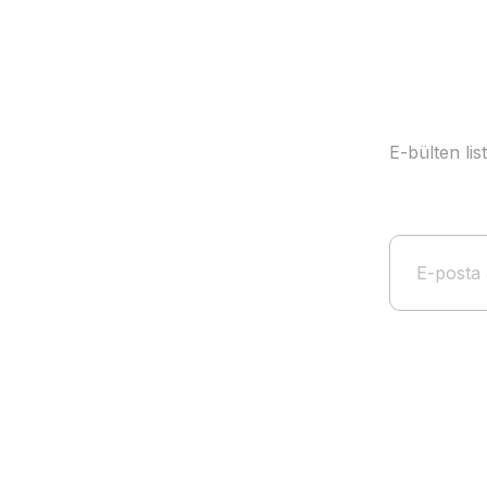
E-bülten li
Çocuklar İçin Shakespeare Öyküleri
355,00 TL
301,75 TL