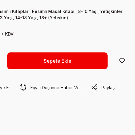
simli Kitaplar
,
Resimli Masal Kitabı
,
8-10 Yaş
,
Yetişkinler
13 Yaş
,
14-18 Yaş
,
18+ (Yetişkin)
 + KDV
Sepete Ekle
ye Et
Fiyatı Düşünce Haber Ver
Paylaş