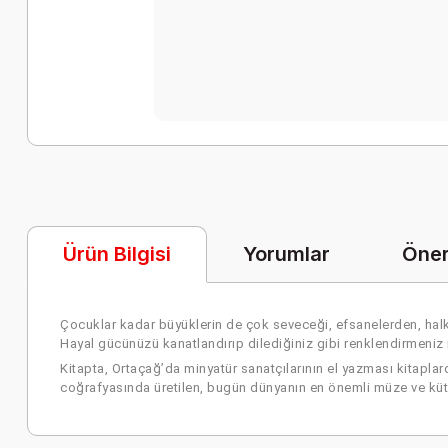
Yorumlar
Öner
Ürün Bilgisi
Çocuklar kadar büyüklerin de çok seveceği, efsanelerden, halk hi
Hayal gücünüzü kanatlandırıp dilediğiniz gibi renklendirmeniz i
Kitapta, Ortaçağ’da minyatür sanatçılarının el yazması kitaplar
coğrafyasında üretilen, bugün dünyanın en önemli müze ve kütüph