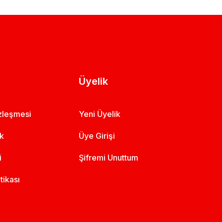
Üyelik
özleşmesi
Yeni Üyelik
ik
Üye Girişi
i
Şifremi Unuttum
itikası