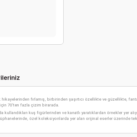
ileriniz
kayelerinden fırlamış, birbirinden şaşırtıcı özellikte ve güzellikte, fant
çin 70’ten fazla çizim birarada.
da kullandıkları kuş figürlerinden ve kanatlı yaratıklardan örnekler yer 
anelerinde, özel koleksiyonlarda yer alan orijinal eserler üzerinde tek t