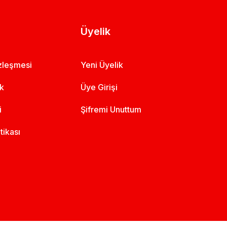
Üyelik
özleşmesi
Yeni Üyelik
ik
Üye Girişi
i
Şifremi Unuttum
itikası