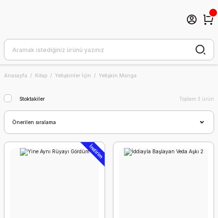
Anasayfa
Kitap
Yetişkinler İçin
Yetişkin Manga
Stoktakiler
Toplam 3 ürün
İndirim