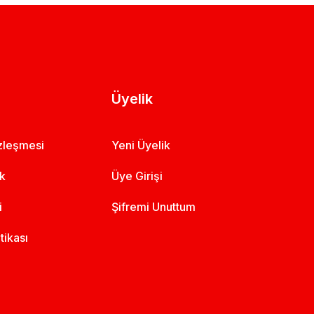
Üyelik
özleşmesi
Yeni Üyelik
ik
Üye Girişi
i
Şifremi Unuttum
itikası