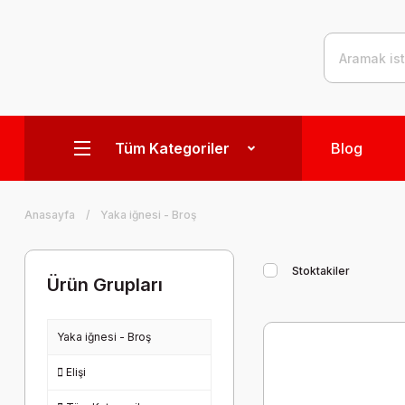
Tüm Kategoriler
Blog
Anasayfa
Yaka iğnesi - Broş
Stoktakiler
Ürün Grupları
Yaka iğnesi - Broş
Elişi