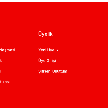
Üyelik
özleşmesi
Yeni Üyelik
ik
Üye Girişi
i
Şifremi Unuttum
itikası