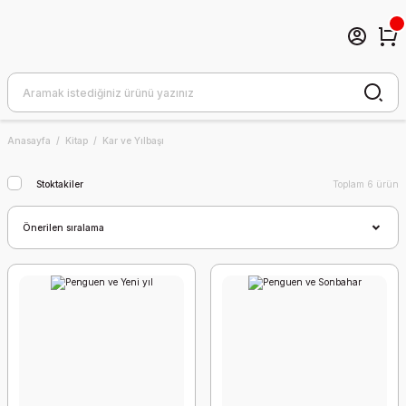
Anasayfa
Kitap
Kar ve Yılbaşı
Stoktakiler
Toplam 6 ürün