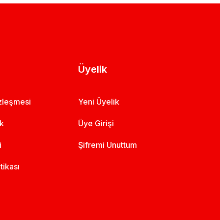
Üyelik
özleşmesi
Yeni Üyelik
ik
Üye Girişi
i
Şifremi Unuttum
itikası