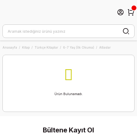
Anasayfa
Kitap
Türkçe Kitaplar
6-7 Yaş (İlk Okuma)
Atlaslar
Ürün Bulunamadı.
Bültene Kayıt Ol