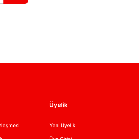
Üyelik
özleşmesi
Yeni Üyelik
ik
Üye Girişi