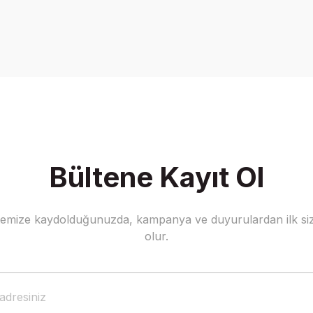
onularda yetersiz gördüğünüz noktaları öneri formunu kullanarak tarafımız
Bu ürüne ilk yorumu siz yapın!
Yorum Yaz
Bültene Kayıt Ol
stemize kaydolduğunuzda, kampanya ve duyurulardan ilk siz
Gönder
olur.