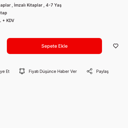
taplar
,
İmzalı Kitaplar
,
4-7 Yaş
itap
L + KDV
Sepete Ekle
ye Et
Fiyatı Düşünce Haber Ver
Paylaş