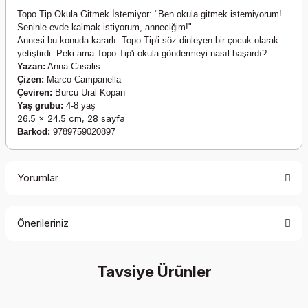
Topo Tip Okula Gitmek İstemiyor: "Ben okula gitmek istemiyorum!
Seninle evde kalmak istiyorum, anneciğim!"
Annesi bu konuda kararlı. Topo Tip'i söz dinleyen bir çocuk olarak
yetiştirdi. Peki ama Topo Tip'i okula göndermeyi nasıl başardı?
Yazan:
Anna Casalis
Çizen:
Marco Campanella
Çeviren:
Burcu Ural Kopan
Yaş grubu:
4-8 yaş
26.5 x 24.5 cm, 28 sayfa
Barkod:
9789759020897
Yorumlar
Önerileriniz
Bu ürüne ilk yorumu siz yapın!
Bu ürünün fiyat bilgisi, resim, ürün açıklamalarında ve diğer
Tavsiye Ürünler
konularda yetersiz gördüğünüz noktaları öneri formunu
Yorum Yaz
kullanarak tarafımıza iletebilirsiniz.
Görüş ve önerileriniz için teşekkür ederiz.