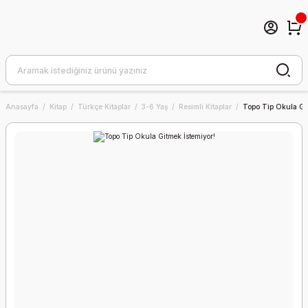
Anasayfa
Kitap
Türkçe Kitaplar
3-6 Yaş
Resimli Kitaplar
Topo Tip Okula Git