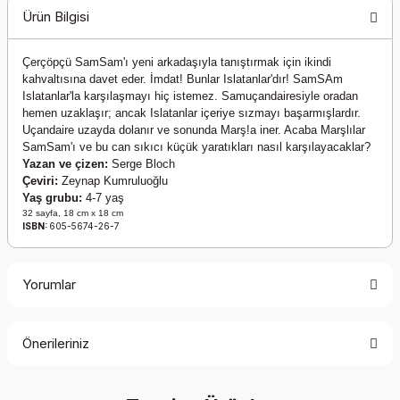
Ürün Bilgisi
Çerçöpçü SamSam'ı yeni arkadaşıyla tanıştırmak için ikindi
kahvaltısına davet eder. İmdat! Bunlar Islatanlar'dır! SamSAm
Islatanlar'la karşılaşmayı hiç istemez. Samuçandairesiyle oradan
hemen uzaklaşır; ancak Islatanlar içeriye sızmayı başarmışlardır.
Uçandaire uzayda dolanır ve sonunda Marş!a iner. Acaba Marşlılar
SamSam'ı ve bu can sıkıcı küçük yaratıkları nasıl karşılayacaklar?
Yazan ve çizen:
Serge Bloch
Çeviri:
Zeynap Kumruluoğlu
Yaş grubu:
4-7 yaş
32 sayfa, 18 cm x 18 cm
ISBN:
605-5674-26-7
Yorumlar
Önerileriniz
Bu ürüne ilk yorumu siz yapın!
Bu ürünün fiyat bilgisi, resim, ürün açıklamalarında ve diğer