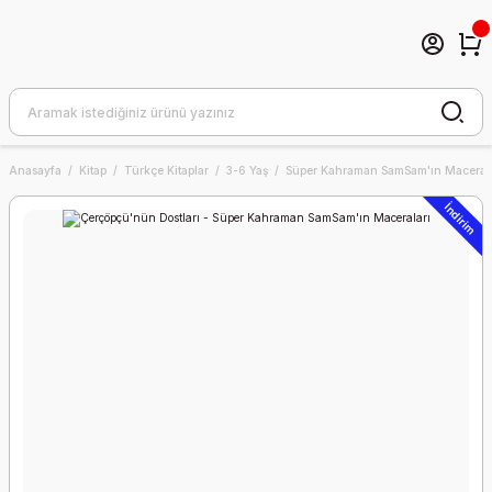
Anasayfa
Kitap
Türkçe Kitaplar
3-6 Yaş
Süper Kahraman SamSam'ın Macerala
İndirim