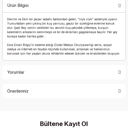
Ürün Bilgisi
Devrim ve Ekin bir pazar sabahı balkondan gelen, "viyk viyk" sesleriyle uyanır.
Yumurtadan yeni çıkmış bir kuş yavrusu, geçici bir süreliğine evlerine konuk
olur. Şadi Bey ismini verdikleri bu sevimli kuş çekirdek çitlemeye, kurşun
kalemlerin arkalarını kemirmeye ve bir de ekranları gagalamaya bayılır. Her şey
buraya kadar harika gider...
Esra Ercan Bilgiç'in kaleme aldığı Dijital Medya Okuryazarlığı serisi, sosyal
medya ve interneti en faydalı biçimde kullanmak, anlamak ve haklarımızı
korumak için her yaştan okura rehberliki edecek öyküler ve önsözlerden oluşuyor.
Yorumlar
Önerileriniz
Bu ürüne ilk yorumu siz yapın!
Bu ürünün fiyat bilgisi, resim, ürün açıklamalarında ve diğer
konularda yetersiz gördüğünüz noktaları öneri formunu
Yorum Yaz
kullanarak tarafımıza iletebilirsiniz.
Görüş ve önerileriniz için teşekkür ederiz.
Bültene Kayıt Ol