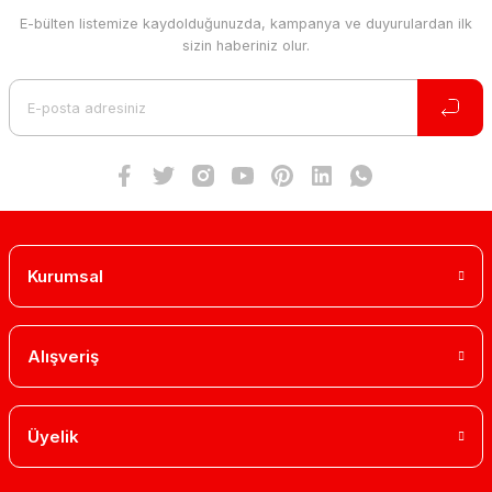
E-bülten listemize kaydolduğunuzda, kampanya ve duyurulardan ilk
Ürün resmi kalitesiz, bozuk veya görüntülenemiyor.
sizin haberiniz olur.
Ürün açıklamasında eksik bilgiler bulunuyor.
Ürün bilgilerinde hatalar bulunuyor.
Ürün fiyatı diğer sitelerden daha pahalı.
Bu ürüne benzer farklı alternatifler olmalı.
Kurumsal
Gönder
Alışveriş
Üyelik