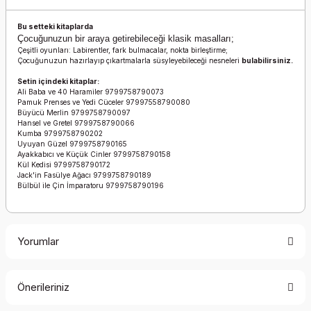
Bu setteki kitaplarda
Çocuğunuzun bir araya getirebileceği klasik masalları;
Çeşitli oyunları: Labirentler, fark bulmacalar, nokta birleştirme;
Çocuğunuzun hazırlayıp çıkartmalarla süsyleyebileceği nesneleri
bulabilirsiniz.
Setin içindeki kitaplar:
Ali Baba ve 40 Haramiler 9799758790073
Pamuk Prenses ve Yedi Cüceler 97997558790080
Büyücü Merlin 9799758790097
Hansel ve Gretel 9799758790066
Kumba 9799758790202
Uyuyan Güzel 9799758790165
Ayakkabıcı ve Küçük Cinler 9799758790158
Kül Kedisi 9799758790172
Jack'in Fasülye Ağacı 9799758790189
Bülbül ile Çin İmparatoru 9799758790196
Yorumlar
Önerileriniz
Bu ürüne ilk yorumu siz yapın!