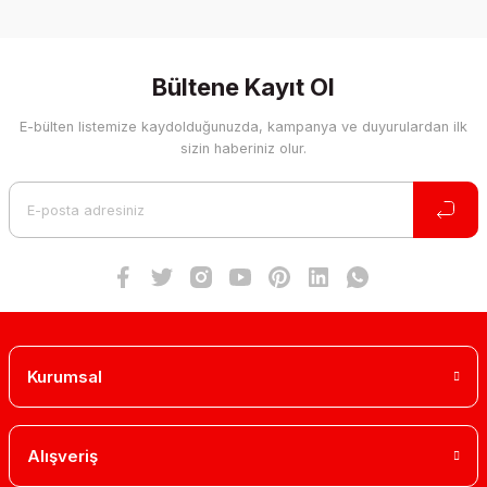
Bu ürünün fiyat bilgisi, resim, ürün açıklamalarında ve diğer
konularda yetersiz gördüğünüz noktaları öneri formunu
Yorum Yaz
kullanarak tarafımıza iletebilirsiniz.
Görüş ve önerileriniz için teşekkür ederiz.
Bültene Kayıt Ol
E-bülten listemize kaydolduğunuzda, kampanya ve duyurulardan ilk
Ürün resmi kalitesiz, bozuk veya görüntülenemiyor.
sizin haberiniz olur.
Ürün açıklamasında eksik bilgiler bulunuyor.
Ürün bilgilerinde hatalar bulunuyor.
Ürün fiyatı diğer sitelerden daha pahalı.
Bu ürüne benzer farklı alternatifler olmalı.
Kurumsal
Gönder
Alışveriş