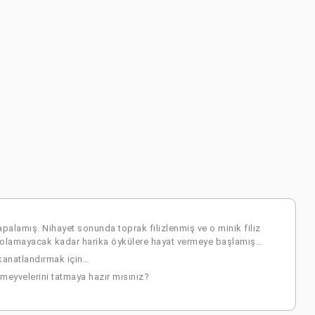
alamış. Nihayet sonunda toprak filizlenmiş ve o minik filiz
ek olamayacak kadar harika öykülere hayat vermeye başlamış…
kanatlandırmak için…
meyvelerini tatmaya hazır mısınız?