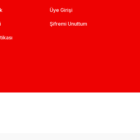
ik
Üye Girişi
i
Şifremi Unuttum
itikası