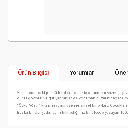
Yorumlar
Öner
Ürün Bilgisi
Yaşlı adam eski püskü bir daktiloda hiç durmadan yazmış, yazm
güçlü gövdesi ve gür yapraklarıyla kocaman güzel bir ağaca d
"Öykü Ağacı” kitap sevdası üzerine şiirsel bir öykü… Çocukla
Başka bir dünyada, adını bilmediğimiz bir ülkede yaşayan 1000 