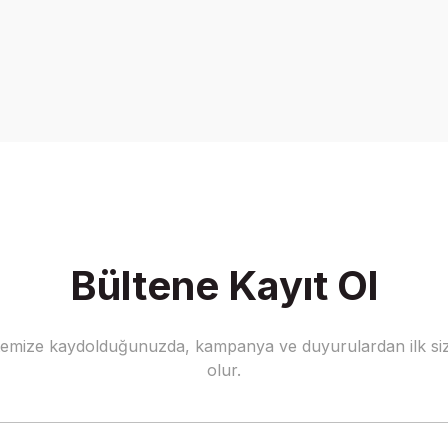
onularda yetersiz gördüğünüz noktaları öneri formunu kullanarak tarafımız
Bu ürüne ilk yorumu siz yapın!
Yorum Yaz
Bültene Kayıt Ol
stemize kaydolduğunuzda, kampanya ve duyurulardan ilk siz
Gönder
olur.