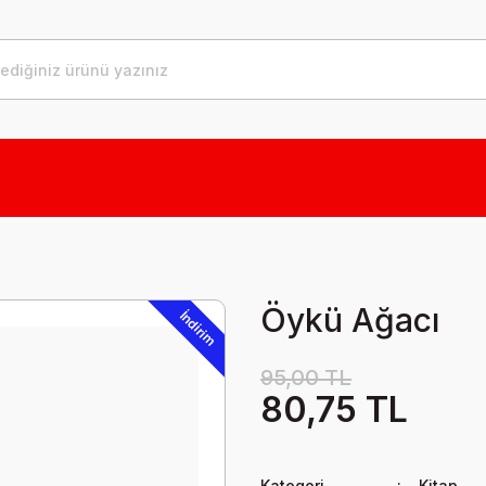
Öykü Ağacı
İndirim
95,00 TL
80,75 TL
Kategori
Kitap