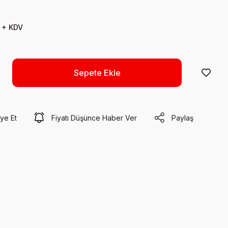
 + KDV
Sepete Ekle
ye Et
Fiyatı Düşünce Haber Ver
Paylaş