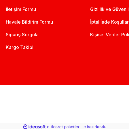
İletişim Formu
Gizlilik ve Güvenl
Havale Bildirim Formu
İptal İade Koşullar
Sipariş Sorgula
Kişisel Veriler Pol
Kargo Takibi
ile
ideasoft
e-