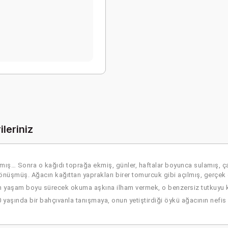
ileriniz
ış… Sonra o kağıdı toprağa ekmiş, günler, haftalar boyunca sulamış, çap
önüşmüş. Ağacın kağıttan yaprakları birer tomurcuk gibi açılmış, gerç
rın yaşam boyu sürecek okuma aşkına ilham vermek, o benzersiz tutkuyu 
yaşında bir bahçıvanla tanışmaya, onun yetiştirdiği öykü ağacının nefis 