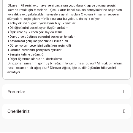
Okuyan Fil serisi okumaya yeni başlayan çocuklara kitap ve okuma sevgisi
kazandırmak için tasarlandı. Çocukların kendi okuma deneyimlerine başlarken
kolaylıkla okuyabilecekleri seviyelere ayrılmış olan Okuyan Fil serisi, yepyeni
dünyalara keşfe çıkan minik okurlara bu yolculukta eşlik ediyor.
*Kolay okunan, gözü yormayan büyük yazılar
*Dil öğretimini destekleyen özgün anlatım
*Öykülere eşlik eden çok sayıda resim
*Duygu ve düşünce evrenini besleyen temalar
*Kavramsal gelişime yönelik dil kullanımı
*Görsel yorum becerisini geliştiren resim dili
*Okuma becerisini pekiştiren öyküler
*Zengin kelime dağarcığı
*Diğer öğrenme alanlarını destekleme
Dinozorlar zamanını görmüş bir ağacın tohumu nasıl büyür? Minicik bir tohum,
nasıl kocaman bir ağaç olur? Dinozor Ağacı, işte bu dönüşümün hikayesini
anlatıyor.
Yorumlar
Önerileriniz
Bu ürüne ilk yorumu siz yapın!
Bu ürünün fiyat bilgisi, resim, ürün açıklamalarında ve diğer
konularda yetersiz gördüğünüz noktaları öneri formunu