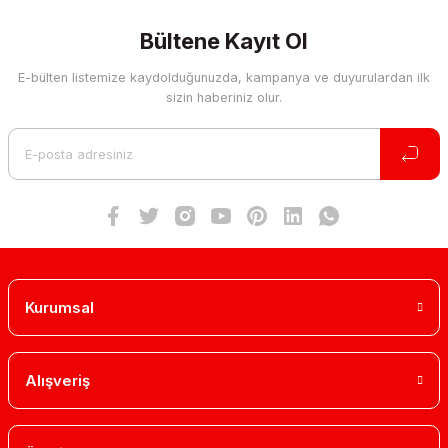
Yorum Yaz
kullanarak tarafımıza iletebilirsiniz.
Görüş ve önerileriniz için teşekkür ederiz.
Bültene Kayıt Ol
E-bülten listemize kaydolduğunuzda, kampanya ve duyurulardan ilk
Ürün resmi kalitesiz, bozuk veya görüntülenemiyor.
sizin haberiniz olur.
Ürün açıklamasında eksik bilgiler bulunuyor.
Ürün bilgilerinde hatalar bulunuyor.
Ürün fiyatı diğer sitelerden daha pahalı.
Bu ürüne benzer farklı alternatifler olmalı.
Kurumsal
Gönder
Alışveriş