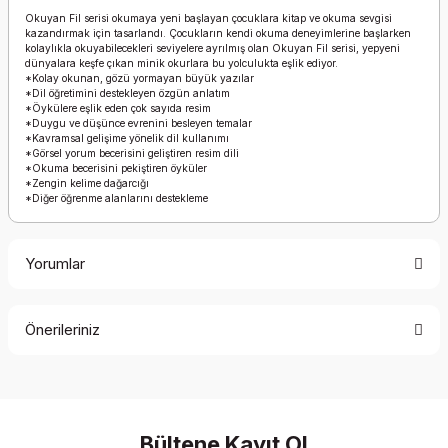
Okuyan Fil serisi okumaya yeni başlayan çocuklara kitap ve okuma sevgisi
kazandırmak için tasarlandı. Çocukların kendi okuma deneyimlerine başlarken
kolaylıkla okuyabilecekleri seviyelere ayrılmış olan Okuyan Fil serisi, yepyeni
dünyalara keşfe çıkan minik okurlara bu yolculukta eşlik ediyor.
*Kolay okunan, gözü yormayan büyük yazılar
*Dil öğretimini destekleyen özgün anlatım
*Öykülere eşlik eden çok sayıda resim
*Duygu ve düşünce evrenini besleyen temalar
*Kavramsal gelişime yönelik dil kullanımı
*Görsel yorum becerisini geliştiren resim dili
*Okuma becerisini pekiştiren öyküler
*Zengin kelime dağarcığı
*Diğer öğrenme alanlarını destekleme
Yorumlar
Önerileriniz
Bu ürüne ilk yorumu siz yapın!
Bu ürünün fiyat bilgisi, resim, ürün açıklamalarında ve diğer
konularda yetersiz gördüğünüz noktaları öneri formunu
Yorum Yaz
kullanarak tarafımıza iletebilirsiniz.
Görüş ve önerileriniz için teşekkür ederiz.
Bültene Kayıt Ol