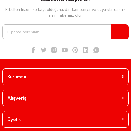
E-bülten listemize kaydolduğunuzda, kampanya ve duyurulardan ilk
Ürün resmi kalitesiz, bozuk veya görüntülenemiyor.
sizin haberiniz olur.
Ürün açıklamasında eksik bilgiler bulunuyor.
Ürün bilgilerinde hatalar bulunuyor.
Ürün fiyatı diğer sitelerden daha pahalı.
Bu ürüne benzer farklı alternatifler olmalı.
Kurumsal
Gönder
Alışveriş
Üyelik