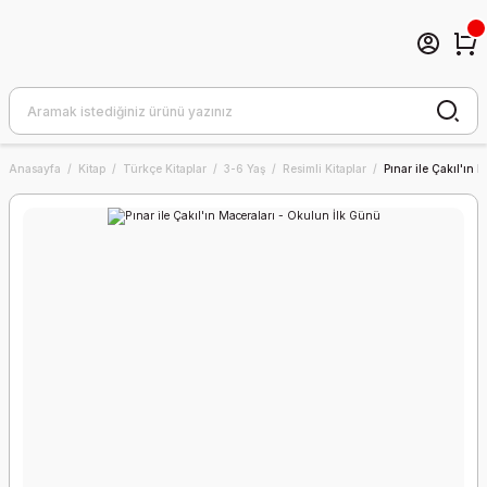
Anasayfa
Kitap
Türkçe Kitaplar
3-6 Yaş
Resimli Kitaplar
Pınar ile Çakıl'ın