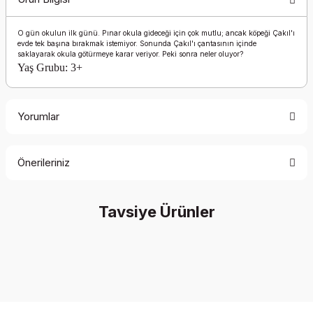
O gün okulun ilk günü. Pınar okula gideceği için çok mutlu; ancak köpeği Çakıl'ı
evde tek başına bırakmak istemiyor. Sonunda Çakıl'ı çantasının içinde
saklayarak okula götürmeye karar veriyor. Peki sonra neler oluyor?
Yaş Grubu: 3+
Yorumlar
Önerileriniz
Bu ürüne ilk yorumu siz yapın!
Bu ürünün fiyat bilgisi, resim, ürün açıklamalarında ve diğer
Tavsiye Ürünler
konularda yetersiz gördüğünüz noktaları öneri formunu
Yorum Yaz
kullanarak tarafımıza iletebilirsiniz.
Görüş ve önerileriniz için teşekkür ederiz.
Ürün resmi kalitesiz, bozuk veya görüntülenemiyor.
Ürün açıklamasında eksik bilgiler bulunuyor.
Ürün bilgilerinde hatalar bulunuyor.