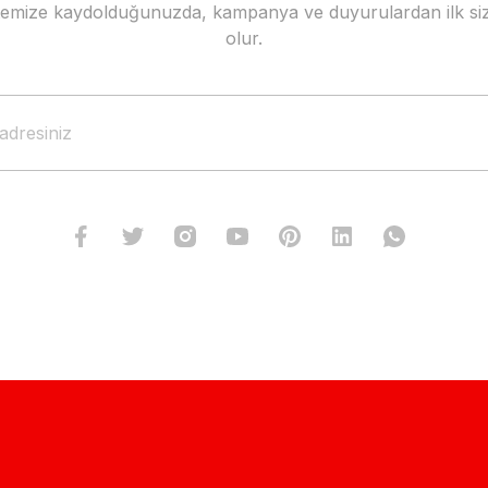
stemize kaydolduğunuzda, kampanya ve duyurulardan ilk siz
Gönder
olur.