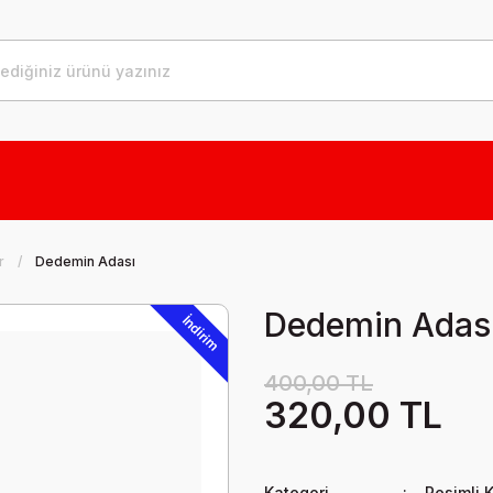
r
Dedemin Adası
Dedemin Adas
İndirim
400,00 TL
320,00 TL
Kategori
Resimli K