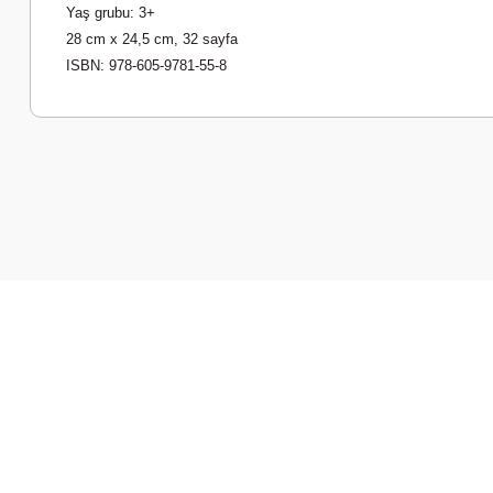
Yaş grubu:
3+
28 cm x 24,5 cm, 32 sayfa
ISBN:
978-605-9781-55-8
Bu ürünün fiyat bilgisi, resim, ürün açıklamalarında ve diğer k
Görüş ve önerileriniz için teşekkür ederiz.
Ürün resmi kalitesiz, bozuk veya görüntülenemiyor.
Ürün açıklamasında eksik bilgiler bulunuyor.
Ürün bilgilerinde hatalar bulunuyor.
Ürün fiyatı diğer sitelerden daha pahalı.
Bu ürüne benzer farklı alternatifler olmalı.