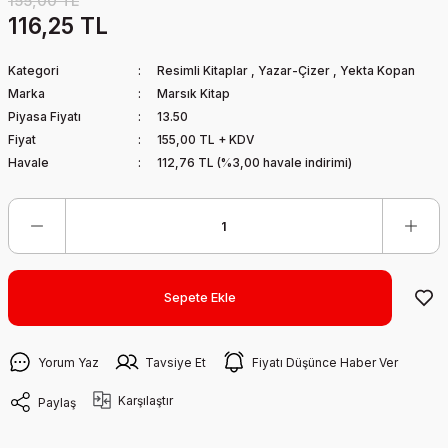
155,00 TL
116,25 TL
Kategori
Resimli Kitaplar
,
Yazar-Çizer
,
Yekta Kopan
Marka
Marsık Kitap
Piyasa Fiyatı
13.50
Fiyat
155,00 TL + KDV
Havale
112,76 TL (%3,00 havale indirimi)
Sepete Ekle
Yorum Yaz
Tavsiye Et
Fiyatı Düşünce Haber Ver
Karşılaştır
Paylaş