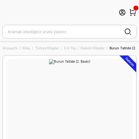
Anasayfa
Kitap
Türkçe Kitaplar
3-6 Yaş
Resimli Kitaplar
Burun Tatilde (2. B
İndirim