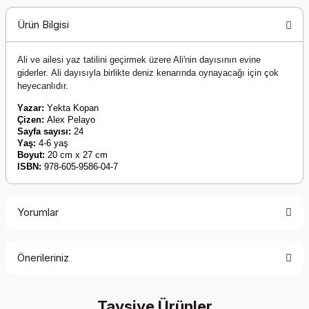
Ürün Bilgisi
Ali ve ailesi yaz tatilini geçirmek üzere Ali'nin dayısının evine
giderler.
Ali dayısıyla birlikte deniz kenarında oynayacağı için çok
heyecanlıdır.
Yazar:
Yekta Kopan
Çizen:
Alex
Pelayo
Sayfa sayısı:
24
Yaş:
4-6 yaş
Boyut:
20 cm x 27 cm
ISBN:
978-605-9586-04-7
Yorumlar
Önerileriniz
Bu ürüne ilk yorumu siz yapın!
Bu ürünün fiyat bilgisi, resim, ürün açıklamalarında ve diğer
Tavsiye Ürünler
konularda yetersiz gördüğünüz noktaları öneri formunu