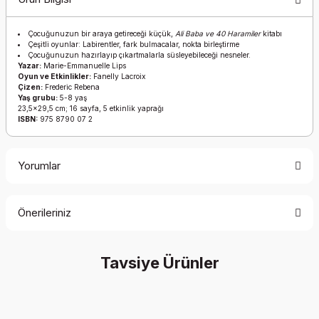
Çocuğunuzun bir araya getireceği küçük,
Ali Baba ve 40 Haramiler
kitabı
Çeşitli oyunlar: Labirentler, fark bulmacalar, nokta birleştirme
Çocuğunuzun hazırlayıp çıkartmalarla süsleyebileceği nesneler.
Yazar:
Marie-Emmanuelle Lips
Oyun ve Etkinlikler:
Fanelly Lacroix
Çizen:
Frederic Rebena
Yaş grubu:
5-8 yaş
23,5x29,5 cm; 16 sayfa, 5 etkinlik yaprağı
ISBN:
975 8790 07 2
Yorumlar
Önerileriniz
Bu ürüne ilk yorumu siz yapın!
Bu ürünün fiyat bilgisi, resim, ürün açıklamalarında ve diğer
Tavsiye Ürünler
konularda yetersiz gördüğünüz noktaları öneri formunu
Yorum Yaz
kullanarak tarafımıza iletebilirsiniz.
Görüş ve önerileriniz için teşekkür ederiz.